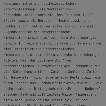
Kunstgeschichte und Psychologie. Neben
Veröffentlichungen als Verfasser von
Fernsehdokumentationen wie „Das Fest des Huhns“
(1992), sowie als Hörbuch-, Theaterstück- und
Sachbuchautor, hat er vor allem als Kinder- und
Jugendbuchautor die österreichische
Kinderliteraturszene auf besondere Weise geprägt.
Bereits für sein erstes Kinderbuch „Schlafen auf dem
Wind“ erhielt er den Österreichischen
Kinderbuchpreis, dem zahlreiche hohe Auszeichnungen
folgten, wie das „Goldene Buch“ des
österreichischen Hauptverbandes des Buchhandels für
„Der Kater Konstantin“. „Gute und Schlechte Zeiten
für Gespenster“ sind heute genauso Bestandteil jeder
guten Kinder- und Jugendbuchbibliothek wie z. B. die
höchst amüsante Rittergeschichte „Erik und Roderik“.
Zwischen 1990 und 2011 leitete Walter Wippersberg
die Klasse „Drehbuch und Dramaturgie“ an der
Universität für Musik und Darstellende Kunst in