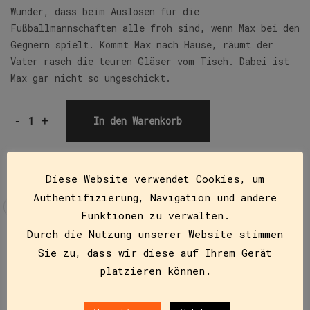
Wunder, dass beim Auslosen für die
Fußballmannschaften alle froh sind, wenn Max bei den
Gegnern spielt. Kommt Max nach Hause, räumt der
Vater rasch die teuren Gläser vom Tisch. Dabei ist
Max gar nicht so ungeschickt.
-
+
In den Warenkorb
Diese Website verwendet Cookies, um
Authentifizierung, Navigation und andere
Funktionen zu verwalten.
Durch die Nutzung unserer Website stimmen
Sie zu, dass wir diese auf Ihrem Gerät
Beschreibung
platzieren können.
CLUB-Taschenbuch ab der 2. Klasse