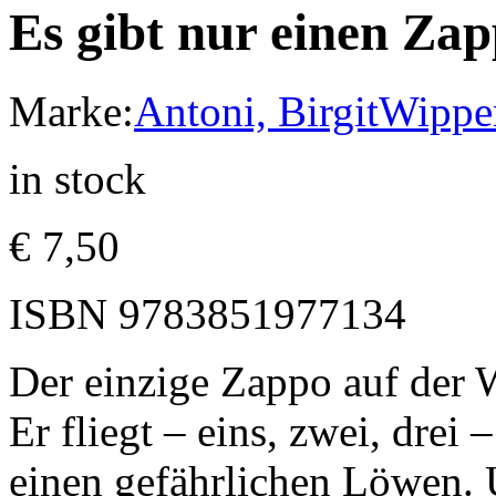
Es gibt nur einen Zap
Marke:
Antoni, Birgit
Wipper
in stock
€
7,50
ISBN
9783851977134
Der einzige Zappo auf der W
Er fliegt – eins, zwei, drei
einen gefährlichen Löwen. 