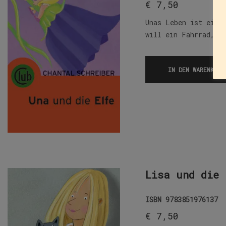
€
7,50
Unas Leben ist eine
will ein Fahrrad, d
IN DEN WARENKORB
Lisa und die 
ISBN
9783851976137
€
7,50