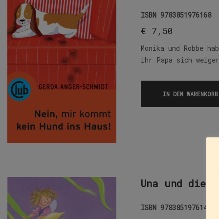
ISBN
9783851976168
€
7,50
Monika und Robbe ha
ihr Papa sich weige
IN DEN WARENKORB
Una und die E
ISBN
9783851976144