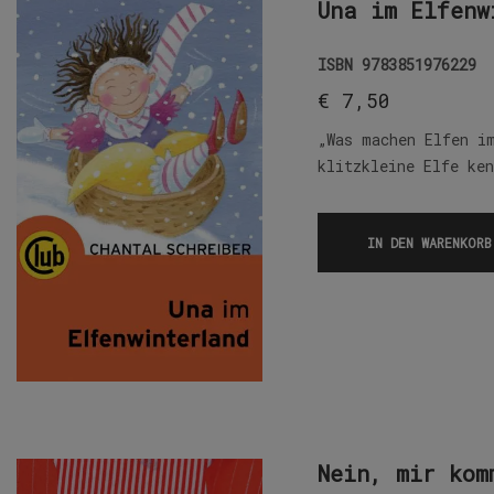
Una im Elfenw
ISBN
9783851976229
€
7,50
„Was machen Elfen i
klitzkleine Elfe ke
IN DEN WARENKORB
Nein, mir kom