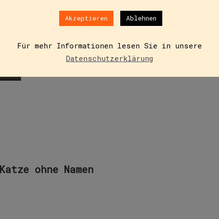
Akzeptieren
Ablehnen
 einzige Katastrophe, seit es dieses Baby gibt. Keiner k
as fährt, eine Mama,…
Für mehr Informationen lesen Sie in unsere
Datenschutzerklärung
Katze ohne Namen