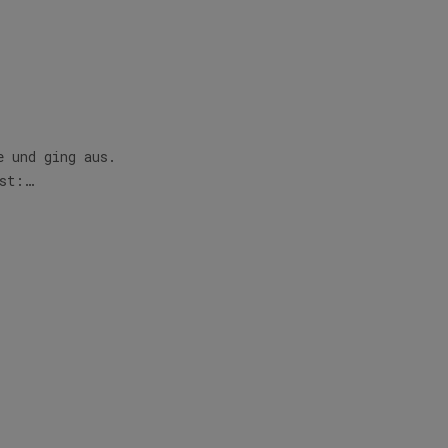
e und ging aus.
nst:…