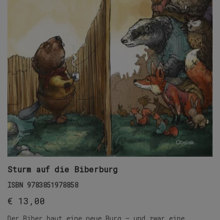
Sturm auf die Biberburg
ISBN
9783851978858
€
13,00
Der Biber baut eine neue Burg – und zwar eine