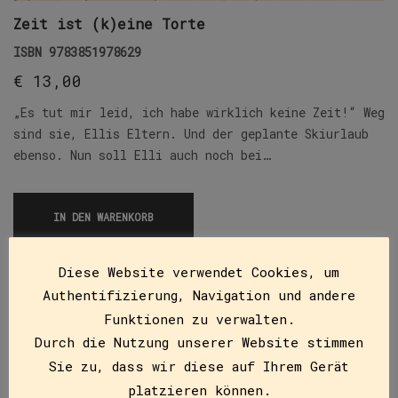
Zeit ist (k)eine Torte
ISBN
9783851978629
€
13,00
„Es tut mir leid, ich habe wirklich keine Zeit!“ Weg
sind sie, Ellis Eltern. Und der geplante Skiurlaub
ebenso. Nun soll Elli auch noch bei…
IN DEN WARENKORB
Diese Website verwendet Cookies, um
Authentifizierung, Navigation und andere
Funktionen zu verwalten.
Durch die Nutzung unserer Website stimmen
Sie zu, dass wir diese auf Ihrem Gerät
platzieren können.