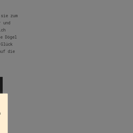
 sie zum
r und
ich
he Dögel
 Glück
auf die
n