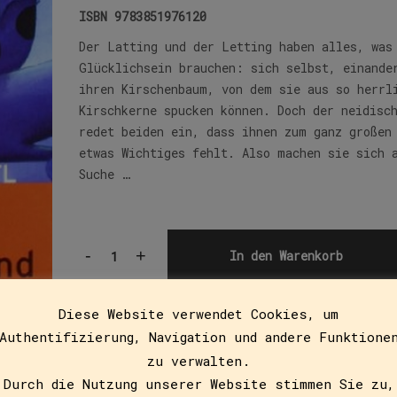
ISBN
9783851976120
Der Latting und der Letting haben alles, was
Glücklichsein brauchen: sich selbst, einande
ihren Kirschenbaum, von dem sie aus so herrl
Kirschkerne spucken können. Doch der neidisc
redet beiden ein, dass ihnen zum ganz großen
etwas Wichtiges fehlt. Also machen sie sich 
Suche …
-
+
In den Warenkorb
Diese Website verwendet Cookies, um
Authentifizierung, Navigation und andere Funktione
zu verwalten.
Durch die Nutzung unserer Website stimmen Sie zu,