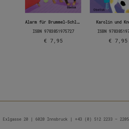
Alarm für Brummel-Schlump
Karolin und Kn
ISBN
9783851975727
ISBN
97838519
€
7,95
€
7,95
Exlgasse 20 | 6020 Innsbruck | +43 (0) 512 2233 – 2205