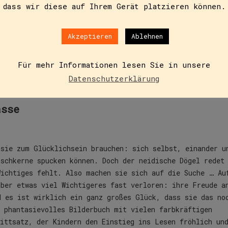
dass wir diese auf Ihrem Gerät platzieren können.
Akzeptieren
Ablehnen
Zusätzliche Informationen
Für mehr Informationen lesen Sie in unsere
Datenschutzerklärung
asse
 sie zum Glücklichsein brauchen: sich selbst, einander u
schkerne spucken können. Doch der neidische Dögel redet
Wichtiges fehlt. Also machen sie sich auf die Suche … Au
aber etwas viel Wichtigeres fast verloren: ihre Freude a
d es ist wirklich ein ganz großes Glück, dass sie das no
 phantasievolles Bilderbuch mit vielen farbkräftigen
ittsatz, der Kindern den Einstieg ins Lesen fröhlich un