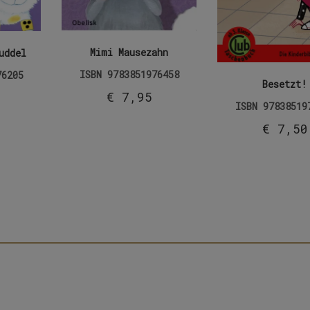
Mimi Mausezahn
uddel
ISBN
9783851976458
76205
Besetzt!
€
7,95
ISBN
97838519
€
7,50