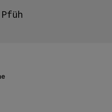
 Pfüh
ne