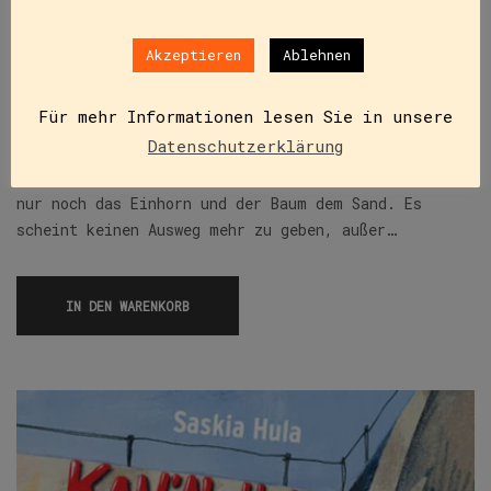
Akzeptieren
Ablehnen
Das Einhorn auf Spurensuche (E-Book)
ISBN
9783851977271
Für mehr Informationen lesen Sie in unsere
€
10,99
Datenschutzerklärung
In einer Wüste, unserer Zeit weit voraus, trotzen
nur noch das Einhorn und der Baum dem Sand. Es
scheint keinen Ausweg mehr zu geben, außer…
IN DEN WARENKORB