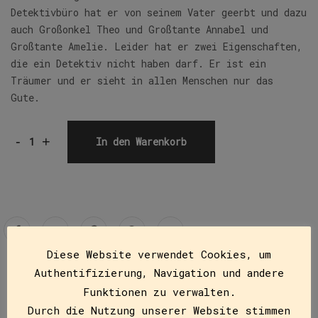
Detektivbüro hat er von seinem Vater geerbt und dazu
auch Großonkel Theo und Großtante Annabel und
Großtante Amelie. Leider hat er zwei Eigenschaften,
die ein Detektiv nicht haben darf. Er ist ein
Träumer und er sieht in allen Menschen nur das
Gute.
-
+
In den Warenkorb
Diese Website verwendet Cookies, um
Authentifizierung, Navigation und andere
Beschreibung
Funktionen zu verwalten.
Durch die Nutzung unserer Website stimmen