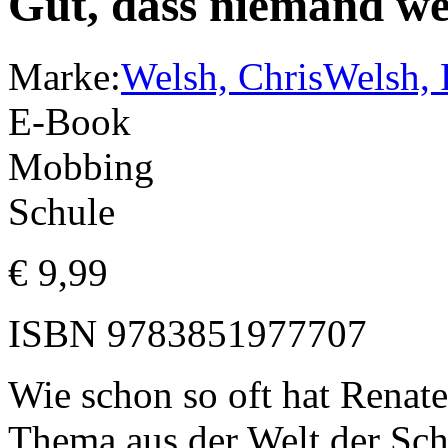
Gut, dass niemand w
Marke:
Welsh, Chris
Welsh, 
E-Book
Mobbing
Schule
€
9,99
ISBN
9783851977707
Wie schon so oft hat Renat
Thema aus der Welt der Sch