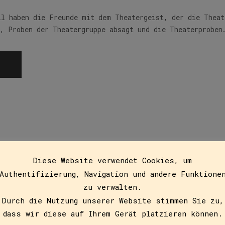
ll haben die Freunde mit dem Theatergeist, der die Theat
t, Proben der Theatergruppe absagt und die Theaterproben
iggl und der Große Mock
Diese Website verwendet Cookies, um
Authentifizierung, Navigation und andere Funktione
zu verwalten.
Durch die Nutzung unserer Website stimmen Sie zu,
in das beschauliche Leben dieser so liebenswerten, aber 
dass wir diese auf Ihrem Gerät platzieren können.
anders machen. Mit der Hilfe ihrer Freunde,…