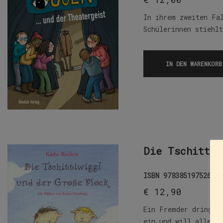
In ihrem zweiten Fa
Schülerinnen stiehl
IN DEN WARENKORB
Die Tschittiw
ISBN
9783851975260
€
12,90
Ein Fremder dringt 
ein und will alles 