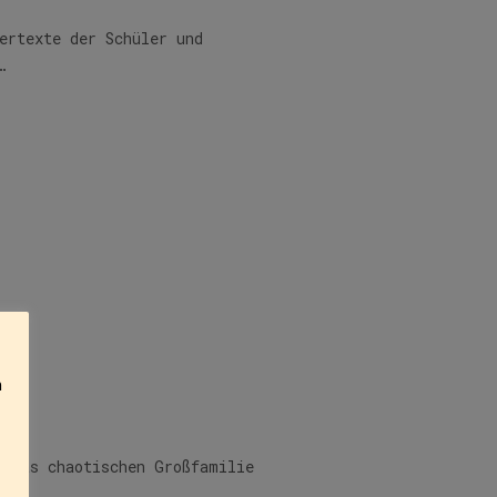
ertexte der Schüler und
…
n
etwas chaotischen Großfamilie