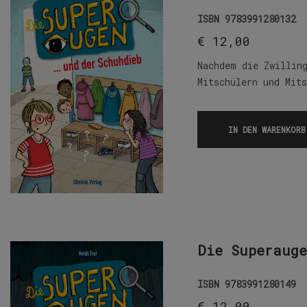
ISBN
9783991280132
€
12,00
Nachdem die Zwillin
Mitschülern und Mit
IN DEN WARENKORB
Die Superauge
ISBN
9783991280149
€
12,00