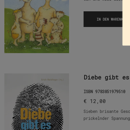
IN DEN WARENKORB
Diebe gibt es
ISBN
9783851979510
€
12,00
Sieben brisante Ges
prickelnder Spannun