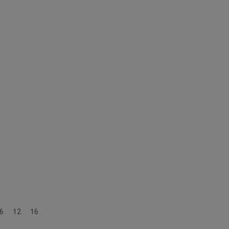
Hardcover ab 8 J.
6
12
16