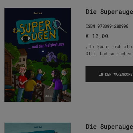
Die Superauge
ISBN
9783991280996
€
12,00
„Ihr könnt mich all
Olli. Und so machen
IN DEN WARENKORB
Die Superauge