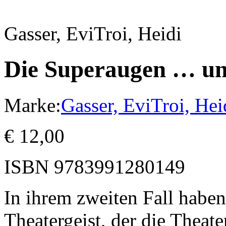
Gasser, Evi
Troi, Heidi
Die Superaugen … und
Marke:
Gasser, Evi
Troi, Hei
€
12,00
ISBN
9783991280149
In ihrem zweiten Fall habe
Theatergeist, der die Theate