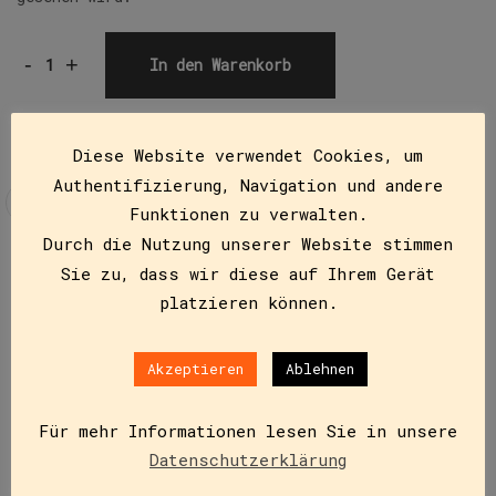
-
+
In den Warenkorb
Diese Website verwendet Cookies, um
Authentifizierung, Navigation und andere
Funktionen zu verwalten.
Durch die Nutzung unserer Website stimmen
Sie zu, dass wir diese auf Ihrem Gerät
Beschreibung
platzieren können.
Hardcover ab 8 Jahren
Akzeptieren
Ablehnen
Inhalt
Für mehr Informationen lesen Sie in unsere
Ein Schwein, das merkt, dass der vermeintliche
Ausflug eine Fahrt zum Schlachthof ist, eine
Datenschutzerklärung
Autorin, deren Haus ausgeraubt wurde und Fridolin,