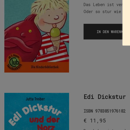
Das Leben ist verda
Oder so stur wie di
IN DEN WARENKORB
Edi Dickstur 
ISBN
9783851976182
€
11,95