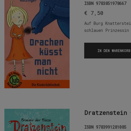
ISBN
9783851978667
€
7,50
Auf Burg Knatterste
schlauen Prinzessin
IN DEN WARENKORB
Dratzenstein 
ISBN
9783991281085