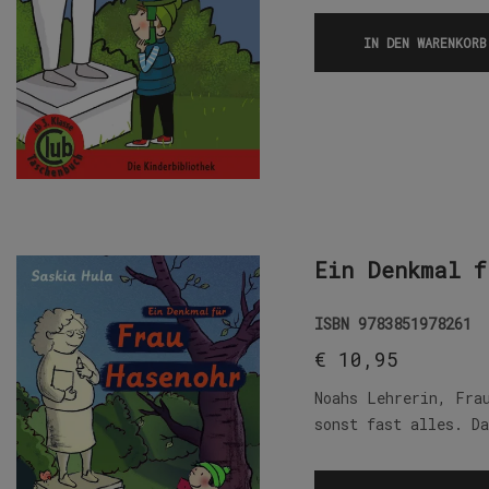
IN DEN WARENKORB
Ein Denkmal f
ISBN
9783851978261
€
10,95
Noahs Lehrerin, Fra
sonst fast alles. D