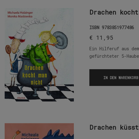
Drachen kocht
ISBN
9783851977486
€
11,95
Ein Hilferuf aus de
gefürchteter 5-Haub
IN DEN WARENKORB
Drachen küsst