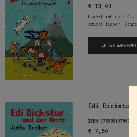
€
13,00
Eigentlich soll Dix
stickt lieber. Sein
IN DEN WARENKORB
Edi Dickstur 
ISBN
9783851978674
€
7,50