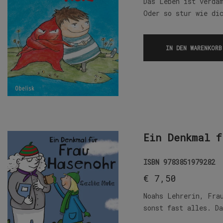
Das Leben ist verda
Oder so stur wie di
IN DEN WARENKORB
Ein Denkmal f
ISBN
9783851979282
€
7,50
Noahs Lehrerin, Fra
sonst fast alles. D