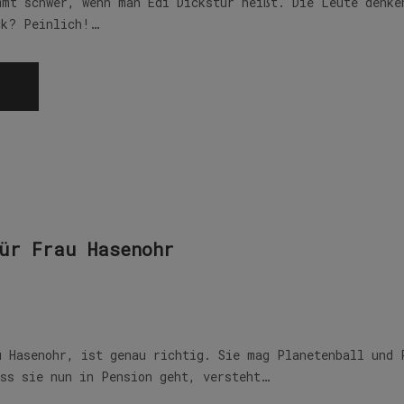
mmt schwer, wenn man Edi Dickstur heißt. Die Leute denke
ck? Peinlich!…
ür Frau Hasenohr
u Hasenohr, ist genau richtig. Sie mag Planetenball und 
ass sie nun in Pension geht, versteht…