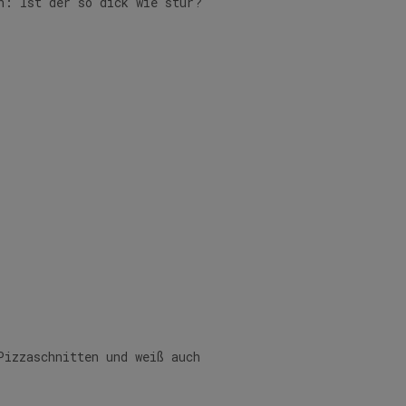
n: Ist der so dick wie stur?
Pizzaschnitten und weiß auch