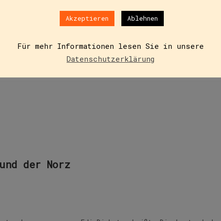
mmt schwer, wenn man Edi Dickstur heißt. Die Leute denke
Akzeptieren
Ablehnen
ck? Peinlich!…
Für mehr Informationen lesen Sie in unsere
Datenschutzerklärung
und der Norz