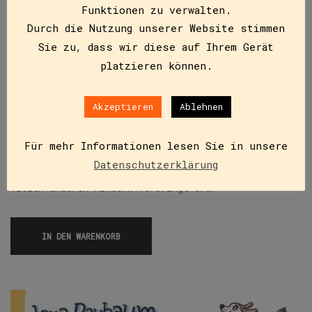
Funktionen zu verwalten.
Durch die Nutzung unserer Website stimmen
Sie zu, dass wir diese auf Ihrem Gerät
platzieren können.
Qualle im Sommercamp
ISBN
9783991281573
Akzeptieren
Ablehnen
€
7,50
Max Kallinger, genannt „Qualle“, erlebt im ersten
Für mehr Informationen lesen Sie in unsere
Sommercamp seines Lebens so manches aufregende
Datenschutzerklärung
Abenteuer. Gemeinsam mit seinem Freund Öner und
vielen anderen Kindern verbringt er…
IN DEN WARENKORB