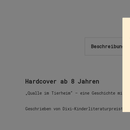
Beschreibung
Hardcover ab 8 Jahren
„Qualle im Tierheim“ – eine Geschichte mit W
Geschrieben von Dixi-Kinderliteraturpreisträ