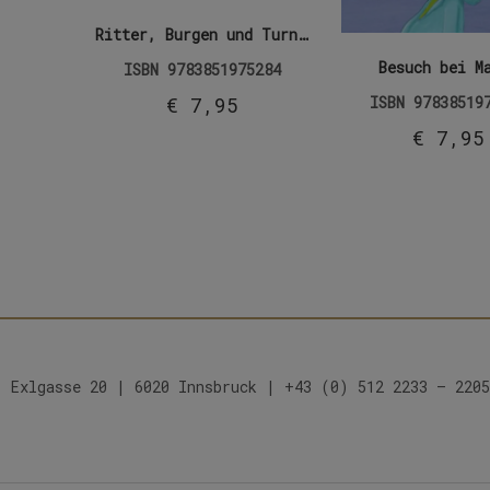
Ritter, Burgen und Turniere
Besuch bei M
ISBN
9783851975284
€
7,95
ISBN
97838519
€
7,95
Exlgasse 20 | 6020 Innsbruck | +43 (0) 512 2233 – 2205