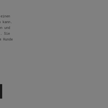
 einen
n kann.
en und
t. Sie
m Hunde