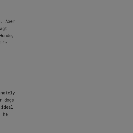
n. Aber
ägt
 Hunde,
lfe
unately
r dogs
 ideal
, he