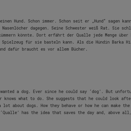
 einen Hund. Schon immer. Schon seit er „Hund“ sagen kan
 Nasenlöcher dagegen. Seine Schwester weiß Rat. Sie schl
̈mmern könnte. Dort erfährt der Qualle jede Menge über
 Spielzeug für sie basteln kann. Als die Hündin Barka Hi
nd dafür braucht es vor allem Bücher.
 wanted a dog. Ever since he could say ‘dog’. But unfort
r knows what to do. She suggests that he could look afte
a lot about dogs. How they behave or how he can make the
 ‘Qualle’ has the idea that saves the day and, above all