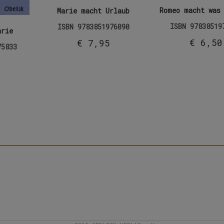
Romeo macht was 
Marie macht Urlaub
ISBN
97838519
ISBN
9783851976090
arie
€
6,50
€
7,95
75833