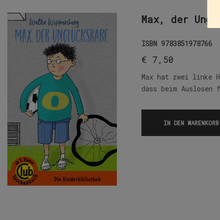
Max, der Ungl
ISBN
9783851978766
€
7,50
Max hat zwei linke 
dass beim Auslosen 
IN DEN WARENKORB