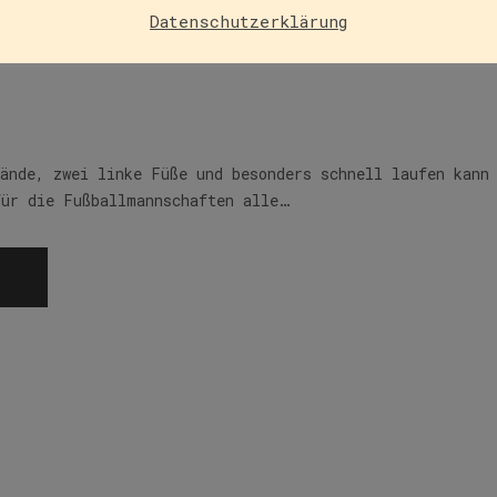
Datenschutzerklärung
ücksrabe
Hände, zwei linke Füße und besonders schnell laufen kann
für die Fußballmannschaften alle…