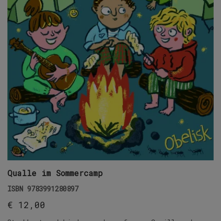
Qualle im Sommercamp
ISBN
9783991280897
€
12,00