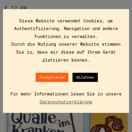
€
12,00
„Wieso passiert das ausgerechnet mir?“, denkt Max
Diese Website verwendet Cookies, um
Kallinger, genannt Qualle. „Unfair ist das, unfair
Authentifizierung, Navigation und andere
und gemein!“ Genau am Beginn der Sommerferien
Funktionen zu verwalten.
bekommt er eine Lungenentzündung,…
Durch die Nutzung unserer Website stimmen
Sie zu, dass wir diese auf Ihrem Gerät
platzieren können.
IN DEN WARENKORB
Akzeptieren
Ablehnen
Für mehr Informationen lesen Sie in unsere
Datenschutzerklärung