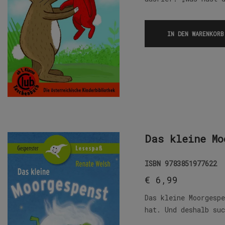
IN DEN WARENKORB
Das kleine Mo
ISBN
9783851977622
€
6,99
Das kleine Moorgesp
hat. Und deshalb su