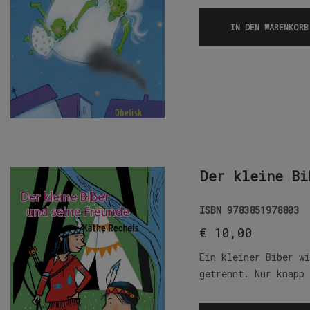
IN DEN WARENKORB
Der kleine Bi
ISBN
9783851978803
€
10,00
Ein kleiner Biber w
getrennt. Nur knapp