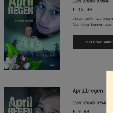
ISBN
9783851979046
€
13,00
Jakub lebt mit sein
Als Roma können sie
IN DEN WARENKORB
Aprilregen (E
ISBN
9783851979404
€
9,99