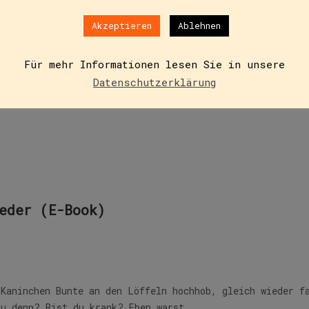
er Großmutter in einer einfachen Hütte, am Rand eines kl
Akzeptieren
Ablehnen
 und viele andere ihres…
Für mehr Informationen lesen Sie in unsere
Datenschutzerklärung
eder (E-Book)
-Kaninchen Bunte an den Löffeln hochhob, gleich wieder f
du denn? Bist du krank? Eben warst…