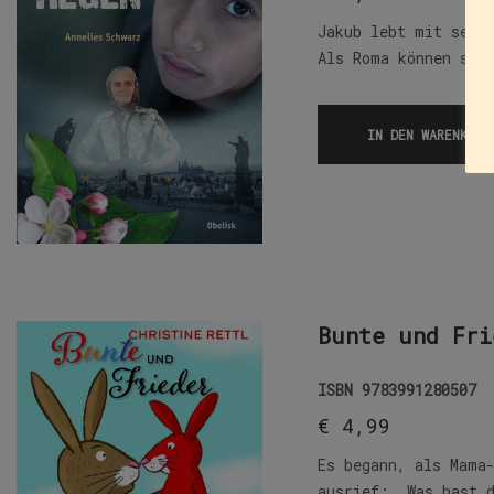
Jakub lebt mit sein
Als Roma können sie
IN DEN WARENKORB
Bunte und Fri
ISBN
9783991280507
€
4,99
Es begann, als Mama
ausrief: „Was hast 