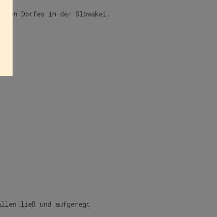
einen Dorfes in der Slowakei.
allen ließ und aufgeregt