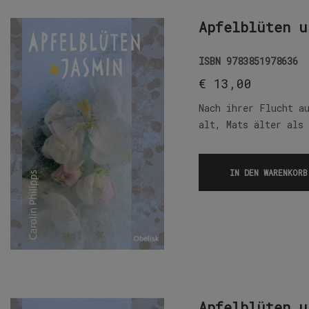
Apfelblüten u
ISBN
9783851978636
€
13,00
Nach ihrer Flucht a
alt, Mats älter als
IN DEN WARENKORB
Apfelblüten u