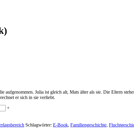
k)
 aufgenommen. Julia ist gleich alt, Mats älter als sie. Die Eltern stehen
chnet er sich in sie verliebt.
+
erlagsbereich
Schlagwörter:
E-Book
,
Familiengeschichte
,
Fluchtgeschi