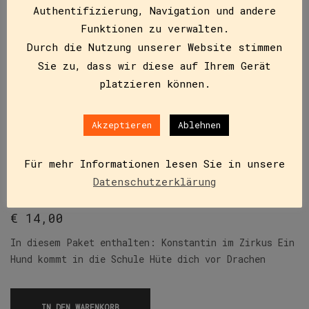
Authentifizierung, Navigation und andere
Funktionen zu verwalten.
Durch die Nutzung unserer Website stimmen
Sie zu, dass wir diese auf Ihrem Gerät
platzieren können.
Akzeptieren
Ablehnen
Für mehr Informationen lesen Sie in unsere
Ferienangebot C
Datenschutzerklärung
ISBN
978-3-9912-8-171-9
€
14,00
In diesem Paket enthalten: Konstantin im Zirkus Ein
Hund kommt in die Schule Hüte dich vor Drachen
IN DEN WARENKORB