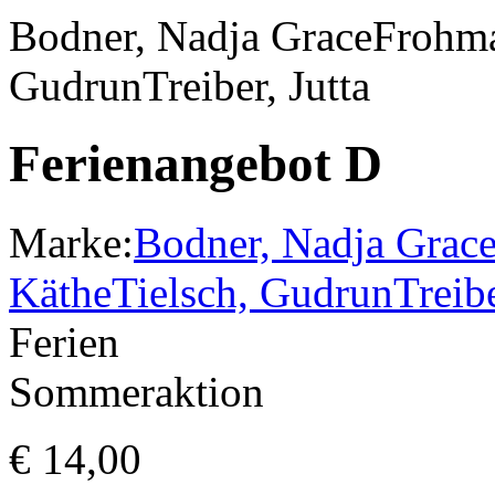
Bodner, Nadja Grace
Frohm
Gudrun
Treiber, Jutta
Ferienangebot D
Marke:
Bodner, Nadja Grac
Käthe
Tielsch, Gudrun
Treibe
Ferien
Sommeraktion
€
14,00