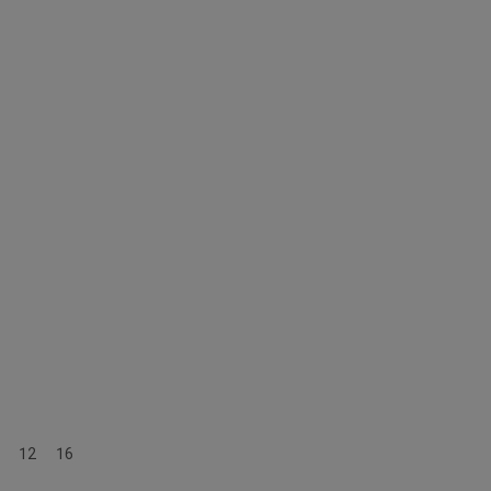
ab 9 Jahren
12
16