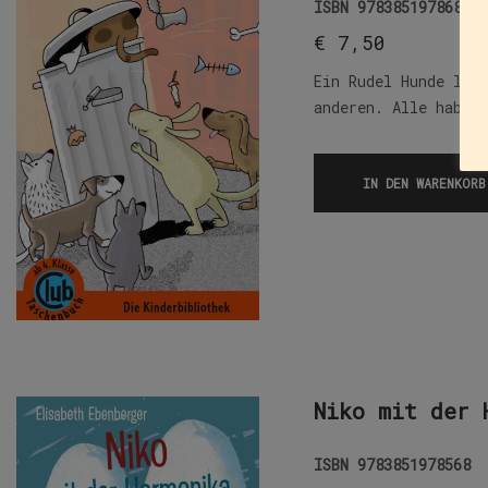
ISBN
9783851978681
€
7,50
Ein Rudel Hunde läu
anderen. Alle haben
IN DEN WARENKORB
Niko mit der 
ISBN
9783851978568