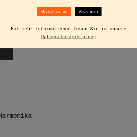
Akzeptieren
Ablehnen
ft durch die Stadt. Vorneweg der Alte, dann – mit ein we
Für mehr Informationen lesen Sie in unsere
 sie einmal einen…
Datenschutzerklärung
Harmonika