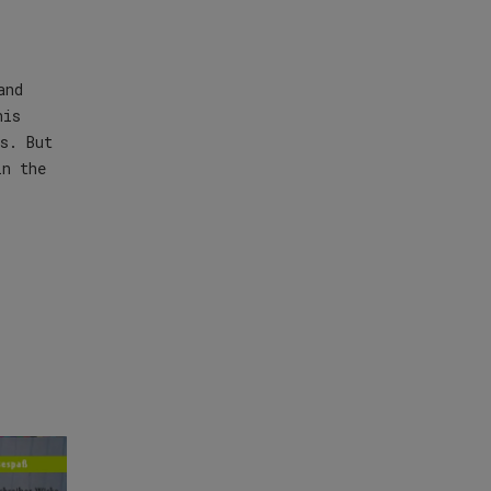
and
his
s. But
in the