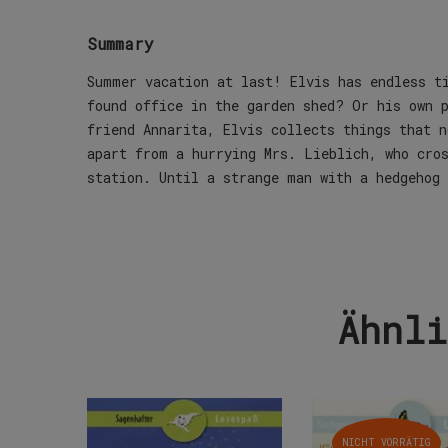
Summary
Summer vacation at last! Elvis has endless t
found office in the garden shed? Or his own 
friend Annarita, Elvis collects things that n
apart from a hurrying Mrs. Lieblich, who cro
station. Until a strange man with a hedgehog
Ähnli
NICHT VORRÄTIG