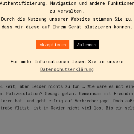
Authentifizierung, Navigation und andere Funktione
zu verwalten.
Durch die Nutzung unserer Website stimmen Sie zu,
dass wir diese auf Ihrem Gerät platzieren können.
Zusätzliche Informationen
Akzeptieren
Ablehnen
Für mehr Informationen lesen Sie in unsere
asse
Datenschutzerklärung
el Zeit, aber leider nichts zu tun … Wie wäre es mit ein
en Polizeistation? Gesagt getan: Gemeinsam mit Freundin
rloren hat, und geht eifrig auf Verbrecherjagd. Doch auß
Straße flitzt, ist im Revier nicht viel los. Bis ein sel