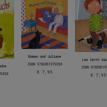
Romeo und Juliane
Leo lernt zau
ISBN
9783851975338
uchs
ISBN
97838519
€
7,95
76328
€
7,95