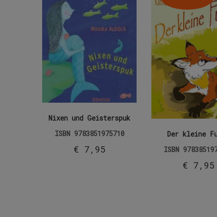
Nixen und Geisterspuk
ISBN
9783851975710
Der kleine F
€
7,95
ISBN
97838519
€
7,95