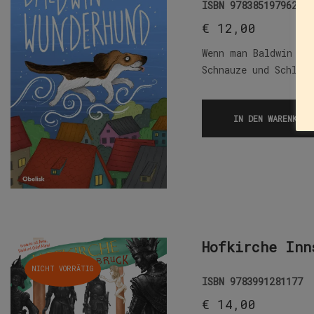
ISBN
9783851979626
€
12,00
Wenn man Baldwin si
Schnauze und Schlab
IN DEN WARENKORB
Hofkirche Inn
NICHT VORRÄTIG
ISBN
9783991281177
€
14,00