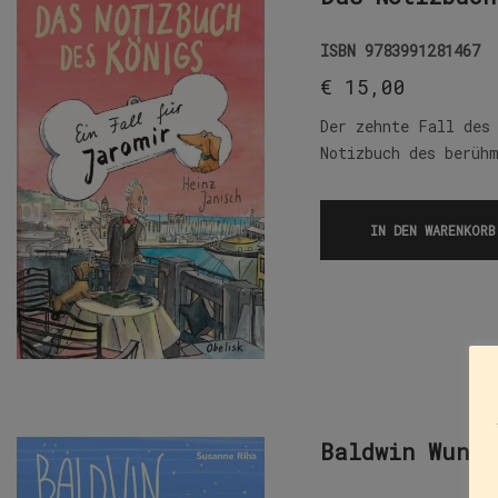
ISBN
9783991281467
€
15,00
Der zehnte Fall des
Notizbuch des berüh
IN DEN WARENKORB
Baldwin Wunde