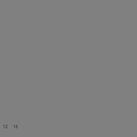
Hardcover ab 8 J.
12
16