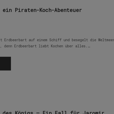
 ein Piraten-Koch-Abenteuer
bt Erdbeerbart auf einem Schiff und besegelt die Weltmee
e, denn Erdbeerbart liebt Kochen über alles.…
 des Königs – Ein Fall für Jaromir