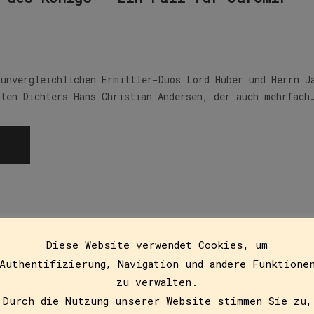
 unvergleichlichen Ermittler-Duos Lord Huber und Herrn J
mten Dichters Hans Christian Andersen, der auch mehrfach
Diese Website verwendet Cookies, um
Authentifizierung, Navigation und andere Funktione
zu verwalten.
rhund
Durch die Nutzung unserer Website stimmen Sie zu,