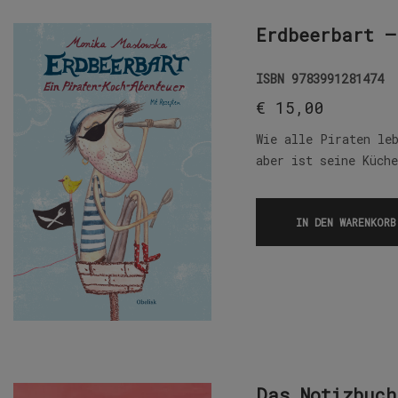
Erdbeerbart –
ISBN
9783991281474
€
15,00
Wie alle Piraten le
aber ist seine Küch
IN DEN WARENKORB
Das Notizbuch