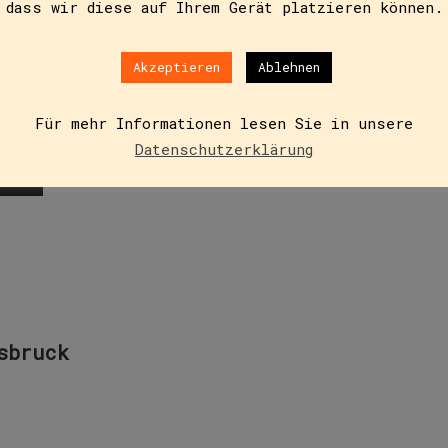
dass wir diese auf Ihrem Gerät platzieren können.
Akzeptieren
Ablehnen
eht, könnte man ihn für einen ganz gewöhnlichen Hund hal
berohren. Lange Zeit ist Baldwin auch nichts…
Für mehr Informationen lesen Sie in unsere
Datenschutzerklärung
sbruck