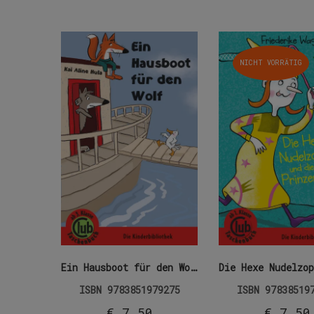
NICHT VORRÄTIG
Ein Hausboot für den Wolf
ISBN
9783851979275
ISBN
97838519
€
7,50
€
7,50