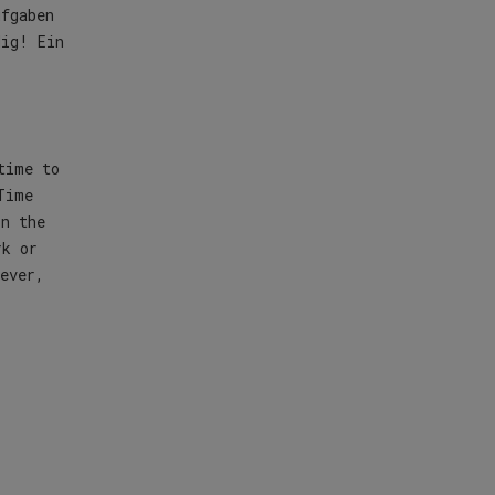
ufgaben
dig! Ein
time to
Time
in the
rk or
ever,