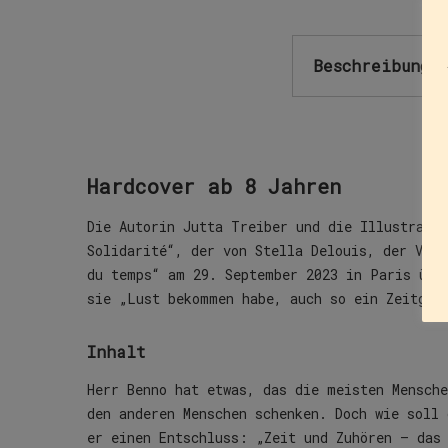
Beschreibung
Hardcover ab 8 Jahren
Die Autorin Jutta Treiber und die Illustrato
Solidarité“, der von Stella Delouis, der Vors
du temps“ am 29. September 2023 in Paris übe
sie „Lust bekommen habe, auch so ein Zeitges
Inhalt
Herr Benno hat etwas, das die meisten Mensch
den anderen Menschen schenken. Doch wie soll 
er einen Entschluss: „Zeit und Zuhören – das