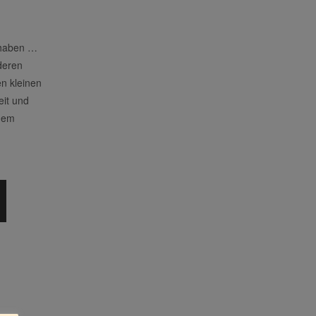
 haben …
deren
n kleinen
eit und
 dem