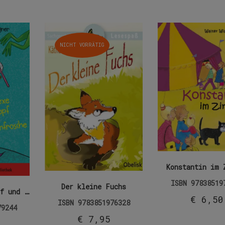
NICHT VORRÄTIG
Konstantin im 
ISBN
97838519
Der kleine Fuchs
Die Hexe Nudelzopf und die Prinzenfrösche
€
6,50
ISBN
9783851976328
79244
€
7,95