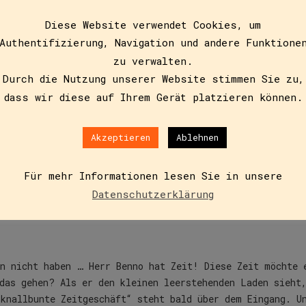
Diese Website verwendet Cookies, um
Authentifizierung, Navigation und andere Funktione
Zusätzliche Informationen
zu verwalten.
Durch die Nutzung unserer Website stimmen Sie zu,
dass wir diese auf Ihrem Gerät platzieren können.
Akzeptieren
Ablehnen
rin Nadja Grace Bodner gewinnen den „PrixChronos – Cnav
itzenden der CAS der Cnav für das Buch „La fabuleuse bou
Für mehr Informationen lesen Sie in unsere
rreicht wurde. Die Laudatorin sagt bei der Preisverleihu
Datenschutzerklärung
chäft in einem leerstehenden Laden aufzumachen“.
en nicht haben … Herr Benno hat Zeit! Diese Zeit möchte 
das gehen? Als er den kleinen leerstehenden Laden sieht
 knallbunte Zeitgeschäft“ steht bald über dem Eingang. U