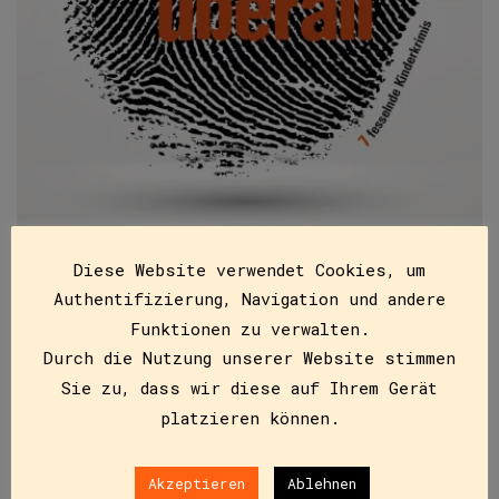
Diese Website verwendet Cookies, um
Diebe gibt es überall (E-Book)
Authentifizierung, Navigation und andere
ISBN
9783991280576
Funktionen zu verwalten.
Durch die Nutzung unserer Website stimmen
€
9,99
Sie zu, dass wir diese auf Ihrem Gerät
Sieben brisante Geschichten rund um das Thema
platzieren können.
Diebstahl, fesselnd geschrieben, gut lesbar und voll
prickelnder Spannung.
Akzeptieren
Ablehnen