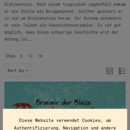
Dratzenstein. Nach einem tragischen Jagdunfall bekam
er die Stelle als Burggespenst. Seither geistert er
in und um Dratzenstein herum. Vor Kurzem entdeckte
er sein Talent als Geschichtenerzähler. Es ist gut
möglich, dass diese schaurige Geschichte erst der
Anfang ist…
Show
6
12
16
Sort by
Diese Website verwendet Cookies, um
Authentifizierung, Navigation und andere