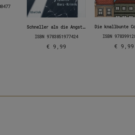
80477
Schneller als die Angst (E-Book)
ISBN
97839912
ISBN
9783851977424
€
9,99
€
9,99