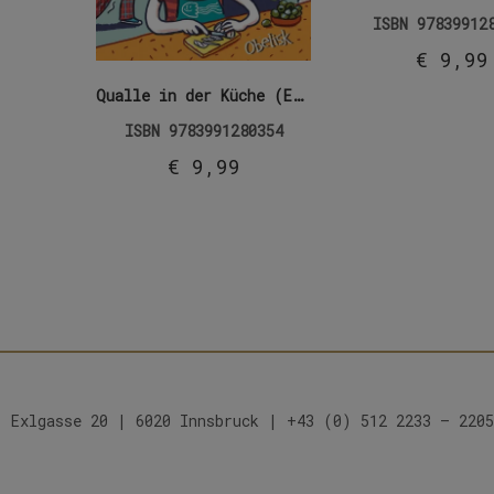
ISBN
97839912
€
9,99
Qualle in der Küche (E-Book)
ISBN
9783991280354
€
9,99
Exlgasse 20 | 6020 Innsbruck | +43 (0) 512 2233 – 2205