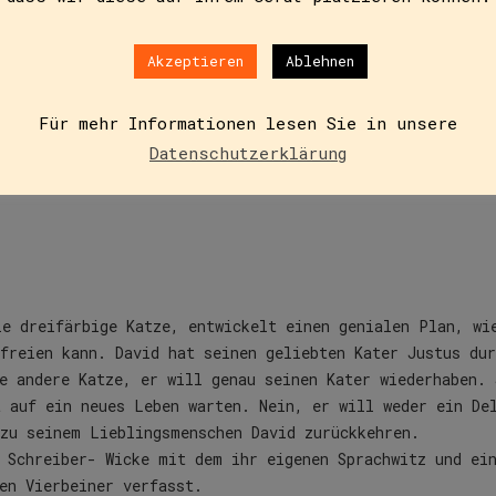
Akzeptieren
Ablehnen
Beschreibung
Für mehr Informationen lesen Sie in unsere
Datenschutzerklärung
ie dreifärbige Katze, entwickelt einen genialen Plan, wi
freien kann. David hat seinen geliebten Kater Justus dur
e andere Katze, er will genau seinen Kater wiederhaben. 
t auf ein neues Leben warten. Nein, er will weder ein De
 zu seinem Lieblingsmenschen David zurückkehren.
 Schreiber- Wicke mit dem ihr eigenen Sprachwitz und ei
en Vierbeiner verfasst.