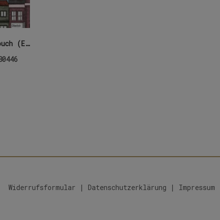
Die knallbunte Couch (E-Book)
80446
Widerrufsformular
|
Datenschutzerklärung
|
Impressum