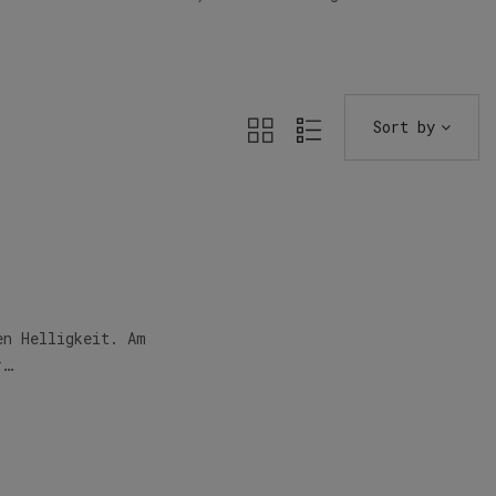
Sort by
en Helligkeit. Am
r…