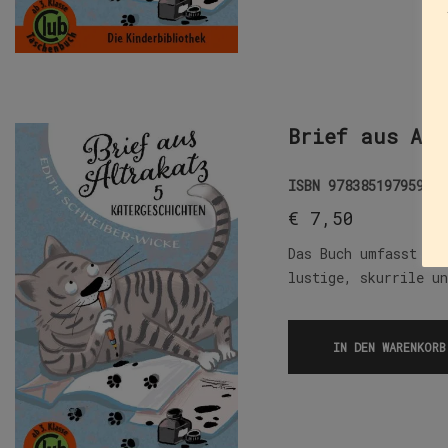
Brief aus Alt
ISBN
9783851979596
€
7,50
Das Buch umfasst 5 
lustige, skurrile 
IN DEN WARENKORB