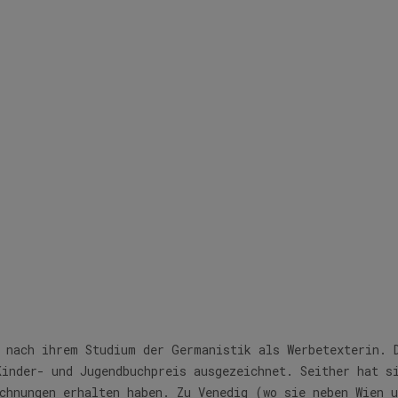
Schreiber-Wicke, Edit
e nach ihrem Studium der Germanistik als Werbetexterin. 
Kinder- und Jugendbuchpreis ausgezeichnet. Seither hat s
ichnungen erhalten haben. Zu Venedig (wo sie neben Wien 