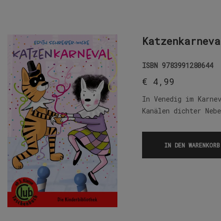
Katzenkarneva
ISBN
9783991280644
€
4,99
In Venedig im Karne
Kanälen dichter Neb
IN DEN WARENKORB