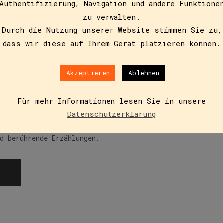
Authentifizierung, Navigation und andere Funktione
zu verwalten.
Durch die Nutzung unserer Website stimmen Sie zu,
dass wir diese auf Ihrem Gerät platzieren können.
rakratz – 5 Katergeschichten
Akzeptieren
Ablehnen
Für mehr Informationen lesen Sie in unsere
Datenschutzerklärung
Katzengeschichten: eine Befreiungsaktion, dem „Zwischenr
und berührende Erzählungen.