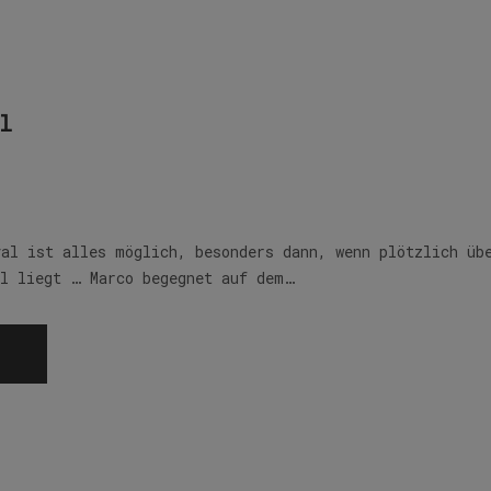
l
val ist alles möglich, besonders dann, wenn plötzlich üb
el liegt … Marco begegnet auf dem…