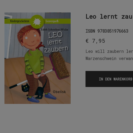
Leo lernt zau
ISBN
9783851976663
€
7,95
Leo will zaubern le
Warzenschwein verwa
IN DEN WARENKORB