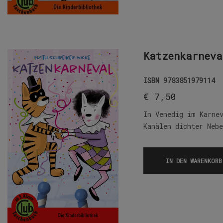
Katzenkarneva
ISBN
9783851979114
€
7,50
In Venedig im Karne
Kanälen dichter Neb
IN DEN WARENKORB