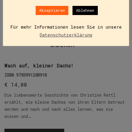
Akzeptieren
Ablehnen
Für mehr Informationen lesen Sie in unsere
Datenschutzerklärung
Wach auf, kleiner Dachs!
ISBN
9783991280910
€
14,00
Die liebenswerte Geschichte von Christine Rettl
erzählt, wie kleine Dachse von ihren Eltern betreut
werden und nach und nach alles lernen, was sie
wissen und…