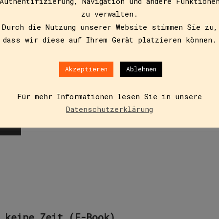
Authentifizierung, Navigation und andere Funktione
zu verwalten.
 keine Zeit
Durch die Nutzung unserer Website stimmen Sie zu,
dass wir diese auf Ihrem Gerät platzieren können.
Akzeptieren
Ablehnen
ist verärgert. Wegen seiner Frau, der Feenpräsidentin. A
e müssen nun wie die Menschen leben…
Für mehr Informationen lesen Sie in unsere
Datenschutzerklärung
 keine Zeit (E-Book)