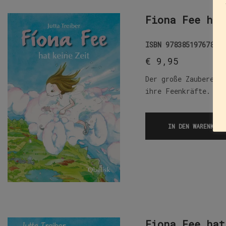
Fiona Fee hat
ISBN
9783851976786
€
9,95
Der große Zauberer 
ihre Feenkräfte. Di
IN DEN WARENKORB
Fiona Fee hat