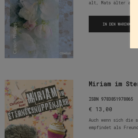
alt, Mats älter als
IN DEN WARENKORB
Miriam im Ste
ISBN
9783851978865
€
13,00
Auch wenn sich die 
empfindet als Freun