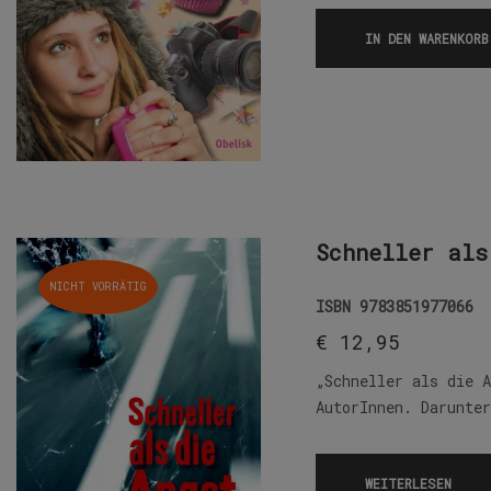
IN DEN WARENKORB
Schneller als
NICHT VORRÄTIG
ISBN
9783851977066
€
12,95
„Schneller als die 
AutorInnen. Darunte
WEITERLESEN