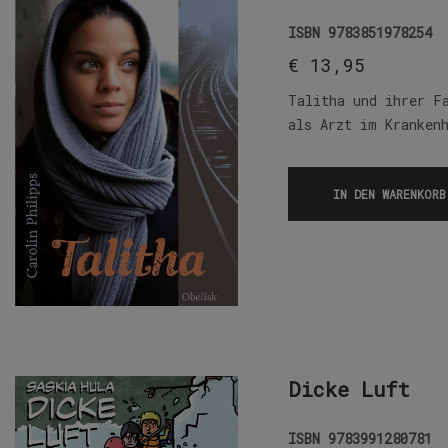
ISBN
9783851978254
€
13,95
Talitha und ihrer F
als Arzt im Kranken
IN DEN WARENKORB
Dicke Luft
ISBN
9783991280781