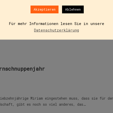
 sie. Die Eltern stehen Talitha offen…
Akzeptieren
Ablehnen
Für mehr Informationen lesen Sie in unsere
Datenschutzerklärung
rnschnuppenjahr
siebzehnjährige Miriam eingestehen muss, dass sie für de
dschaft, gibt es noch so viel anderes, das…