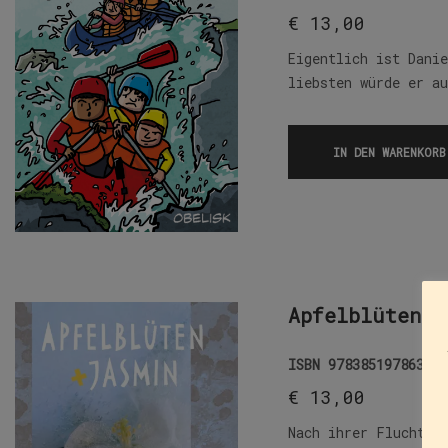
€
13,00
Eigentlich ist Danie
liebsten würde er a
IN DEN WARENKORB
Apfelblüten u
ISBN
9783851978636
€
13,00
Nach ihrer Flucht a