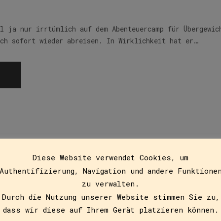
l ja nur irrtümlich auf dem Abenteuercamp für Übergewi
uch sofort wieder abreisen. In Wirklichkeit hat er…
nd Jasmin
Diese Website verwendet Cookies, um
Authentifizierung, Navigation und andere Funktione
zu verwalten.
Durch die Nutzung unserer Website stimmen Sie zu,
dass wir diese auf Ihrem Gerät platzieren können.
us Damaskus wird Talitha in einer deutschen Familie aufg