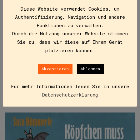
Diese Website verwendet Cookies, um
Köpfchen muss man haben (E-Book)
Authentifizierung, Navigation und andere
ISBN
9783991280675
Funktionen zu verwalten.
€
4,99
Durch die Nutzung unserer Website stimmen
Sie zu, dass wir diese auf Ihrem Gerät
Kleine und große Tiere, von der Ameise über
platzieren können.
Fledermaus, Giraffe, Känguru … bis zum Zottelschaf,
spielen in diesen 19 modernen Fabeln die
Hauptrollen. In ihren…
Akzeptieren
Ablehnen
Für mehr Informationen lesen Sie in unsere
IN DEN WARENKORB
Datenschutzerklärung