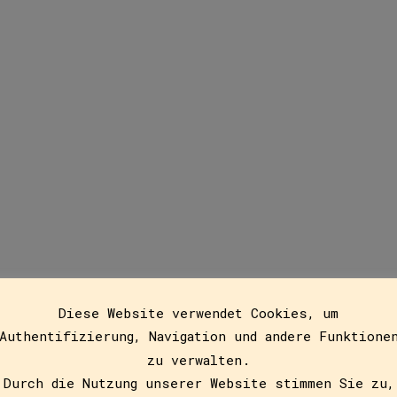
Jatzek, Gerald
Diese Website verwendet Cookies, um
Authentifizierung, Navigation und andere Funktione
chischer Autor, Musiker und Journalist. Er promovierte 1
zu verwalten.
tglied im Werkkreis Literatur der Arbeitswelt in Wien. V
Durch die Nutzung unserer Website stimmen Sie zu,
ik schrieb. Neben zahlreichen Kinderbüchern schrieb er G