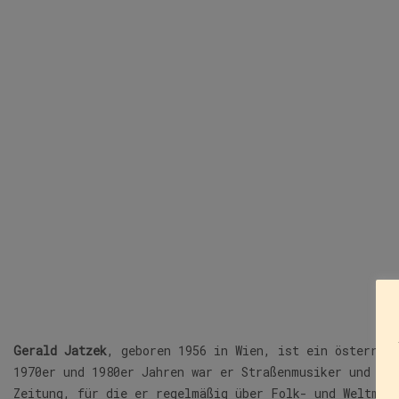
Gerald Jatzek
, geboren 1956 in Wien, ist ein österrei
1970er und 1980er Jahren war er Straßenmusiker und Mi
Zeitung, für die er regelmäßig über Folk- und Weltmus