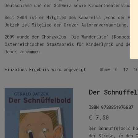
Deutschland und der Schweiz sowie Kindertheaterstücke.
Seit 2004 ist er Mitglied des Kabaretts „Echo der Hei
Jatzek ist Mitglied der Grazer Autorenversammlung, de
2009 wurde der Chorzyklus ‚Die Wundertüte‘ (Kompositi
Österreichischen Staatspreis für Kinderlyrik und dem 
Raber zusammen.
Einzelnes Ergebnis wird angezeigt
Show
6
12
1
Der Schnüffel
ISBN
9783851976687
€
7,50
Der Schnüffelbold h
der Straße, in den 