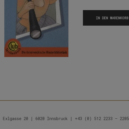
IN DEN WARENKORB
Exlgasse 20 | 6020 Innsbruck | +43 (0) 512 2233 – 2205