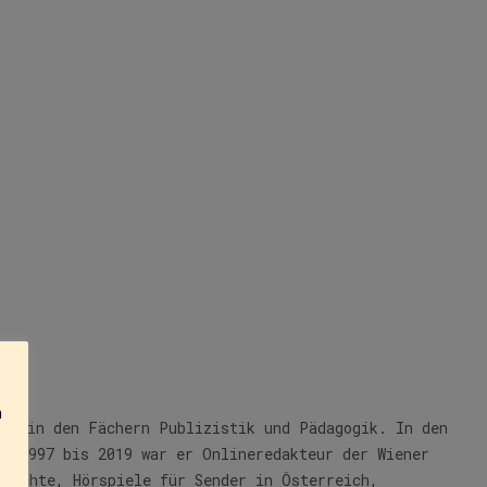
n
981 in den Fächern Publizistik und Pädagogik. In den
on 1997 bis 2019 war er Onlineredakteur der Wiener
edichte, Hörspiele für Sender in Österreich,