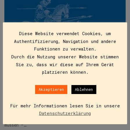
Diese Website verwendet Cookies, um
Authentifizierung, Navigation und andere
Funktionen zu verwalten.
Durch die Nutzung unserer Website stimmen
Sie zu, dass wir diese auf Ihrem Gerät
platzieren können.
Erik und Roderik
ISBN
9783851978292
Akzeptieren
Ablehnen
€
12,95
Auf zwei benachbarten Burgen wohnen die Ritter Erik
Für mehr Informationen lesen Sie in unsere
und Roderik. Ihre Familien waren seit jeher
Datenschutzerklärung
verfeindet und sie meinen die Fehde fortsetzen zu
müssen –…