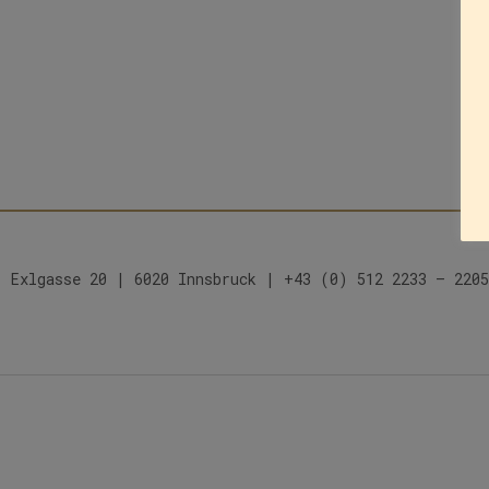
Exlgasse 20 | 6020 Innsbruck | +43 (0) 512 2233 – 2205