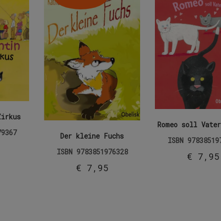
Zirkus
Romeo soll Vater
79367
Der kleine Fuchs
ISBN
97838519
ISBN
9783851976328
€
7,95
€
7,95