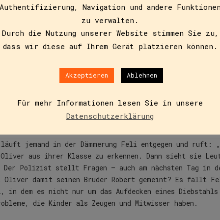
Authentifizierung, Navigation und andere Funktione
zu verwalten.
Durch die Nutzung unserer Website stimmen Sie zu,
dass wir diese auf Ihrem Gerät platzieren können.
Zusätzliche Informationen
Akzeptieren
Ablehnen
Für mehr Informationen lesen Sie in unsere
asse
Datenschutzerklärung
 läuft jemand in der Dämmerung Feli entgegen und ruft: „
 Oliver aus ihrer Klasse zu erkennen. Dann sieht sie Leu
. Der Polizist stellt Fragen – auch am nächsten Tag in d
t Oliver damit seinen Bruder Robert gemeint? Es fällt Fe
i, in dem es nicht nur um das Aufdecken eines Diebstahls
robleme, die Kinder als Zeugen und Mitwisser haben.