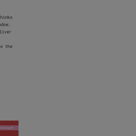
thinks
ndow.
liver
to the