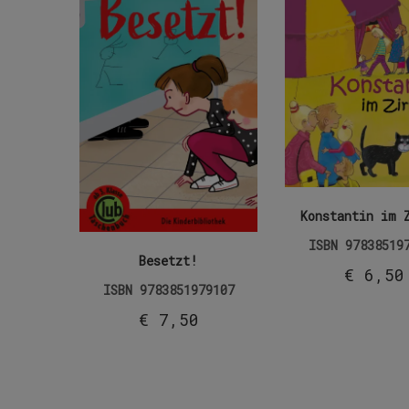
Konstantin im 
ISBN
97838519
Besetzt!
€
6,50
ISBN
9783851979107
€
7,50