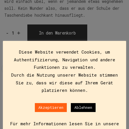
wird einfach übel, wenn er jemandem etwas wegnehmen
soll. Kein Wunder also, dass er aus der Schule der
Taschendiebe hochkant hinausfliegt.
-
+
In den Warenkorb
Diese Website verwendet Cookies, um
Authentifizierung, Navigation und andere
Funktionen zu verwalten.
Durch die Nutzung unserer Website stimmen
Sie zu, dass wir diese auf Ihrem Gerät
Beschreibung
platzieren können.
CLUB-Taschenbuch ab der 4. Klasse
Akzeptieren
Ablehnen
Inhalt
Für mehr Informationen lesen Sie in unsere
Percy ist ein liebenswerter Kerl. Und genau deshalb