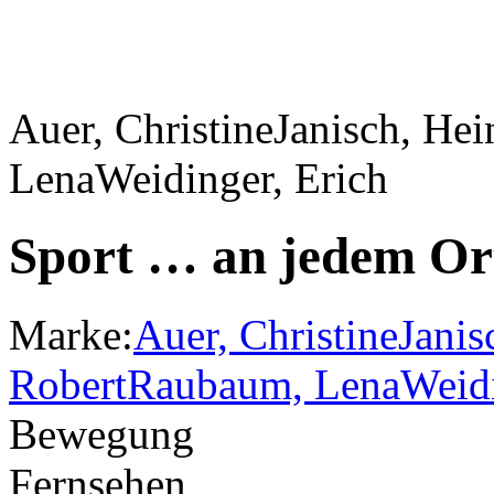
Auer, Christine
Janisch, Hei
Lena
Weidinger, Erich
Sport … an jedem Or
Marke:
Auer, Christine
Janis
Robert
Raubaum, Lena
Weidi
Bewegung
Fernsehen