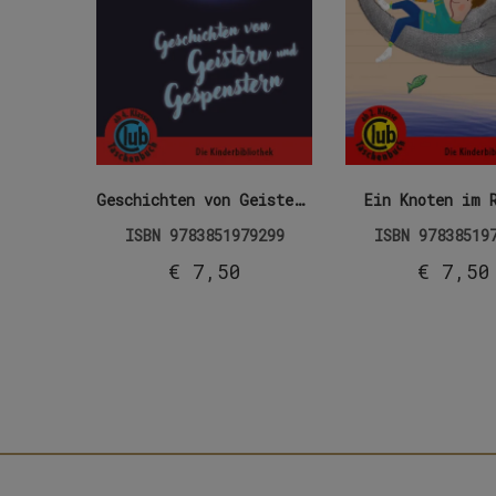
Geschichten von Geistern und Gespenstern
Ein Knoten im 
ISBN
9783851979299
ISBN
97838519
€
7,50
€
7,50