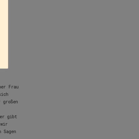
ner Frau
sich
r großen
er gibt
 wir
n Sagen