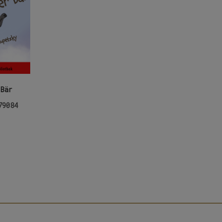
 Bär
79084