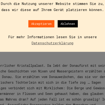
Durch die Nutzung unserer Website stimmen Sie zu,
dass wir diese auf Ihrem Gerät platzieren können.
Zusätzliche Informationen
Akzeptieren
Ablehnen
Für mehr Informationen lesen Sie in unsere
Datenschutzerklärung
errlicher Kristallpalast. Da lebt der Donaufürst mit sei
lche Geschichten von Nixen und Wassergeistern erzählten 
r Donau. Sie erzählten vom Donauweibchen, das sie vor de
Fischers Töchterlein mit sich in die Tiefe zog … Sagen
iges verbindet sich mit Wirklichem: Die Berge und Gewäss
ermänner in Flüssen und Seen gehaust haben, das glauben
was Wahres dran? Auf jeden Fall ist es schön gruselig! I
nd, freundliche Berggeister helfen den Menschen und