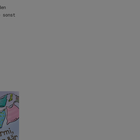
den
e sonst