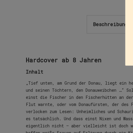
Beschreibung
Hardcover ab 8 Jahren
Inhalt
„Tief unten, am Grund der Donau, liegt ein h
und seinen Töchtern, den Donauweibchen …“ So
einst die Fischer in den Fischerhütten an de
Flut warnte, oder vom Donaufürsten, der des 
verlocken zum Lesen: Unheimliches und Schaur
es tatsächlich. Und dass einst Nixen und Wass
eigentlich nicht – aber vielleicht ist doch 
hoffen weiße Frauen auf Erlösung durch ein Ki