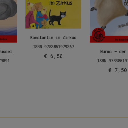
Konstantin im Zirkus
ISBN
9783851979367
Rüssel
Nurmi – der
€
6,50
79091
ISBN
97838519
€
7,50