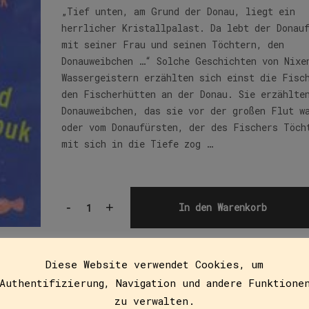
„Tief unten, am Grund der Donau, liegt ein
herrlicher Kristallpalast. Da lebt der Donau
mit seiner Frau und seinen Töchtern, den
Donauweibchen …“ Solche Geschichten von Nixe
Wassergeistern erzählten sich einst die Fisc
den Fischerhütten an der Donau. Sie erzählte
Donauweibchen, das sie vor der großen Flut w
oder vom Donaufürsten, der des Fischers Töch
mit sich in die Tiefe zog …
-
+
In den Warenkorb
Diese Website verwendet Cookies, um
Authentifizierung, Navigation und andere Funktione
zu verwalten.