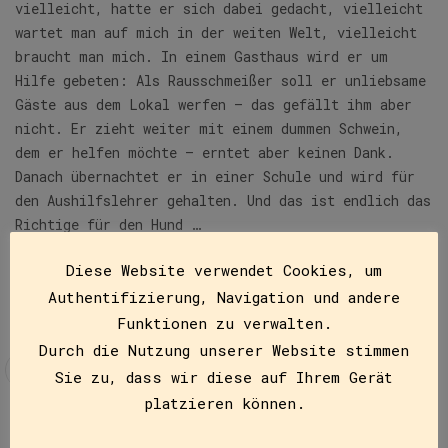
vielleicht, hatte er sich dabei gedacht, vielleicht
wartet man auf mich in der weiten Welt, vielleicht
braucht man mich. In einem Gasthaus wird er um
Hilfe gebeten: Als Rausschmeißer soll er unliebsame
Gäste aus dem Lokal werfen – das gefällt ihm aber
nicht. Er zieht weiter mit einem dummen Schwein,
dem er helfen möchte – erntet aber keinen Dank.
Danach übernachtet er in einer Schule und wird für
den Aushilfslehrer gehalten. Und das ist endlich das
Richtige für den Hund …
Diese Website verwendet Cookies, um
Authentifizierung, Navigation und andere
Funktionen zu verwalten.
Durch die Nutzung unserer Website stimmen
Sie zu, dass wir diese auf Ihrem Gerät
platzieren können.
Beschreibung