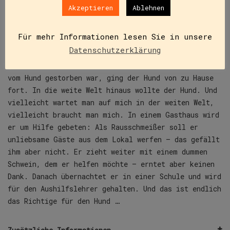
Akzeptieren
Ablehnen
CLUB-Taschenbuch ab der 3. Klasse
Für mehr Informationen lesen Sie in unsere
Inhalt
Datenschutzerklärung
Als die Kinder vom Hund erwachsen waren und die Frau
vom Hund gestorben war, ging der Hund von zu Hause
fort. In die weite Welt hinaus wollte der Hund. Und
vielleicht wartet man auf mich in der weiten Welt,
vielleicht braucht man mich. In einem Gasthaus wird
er um Hilfe gebeten: Als Rausschmeißer soll er
unliebsame Gäste aus dem Lokal werfen – das gefällt
ihm aber nicht. Er zieht weiter mit einem dummen
Schwein, dem er helfen möchte – erntet aber keinen
Dank. Danach übernachtet er in einer Schule und wird
für den Aushilfslehrer gehalten. Und das ist endlich
das Richtige für den Hund …