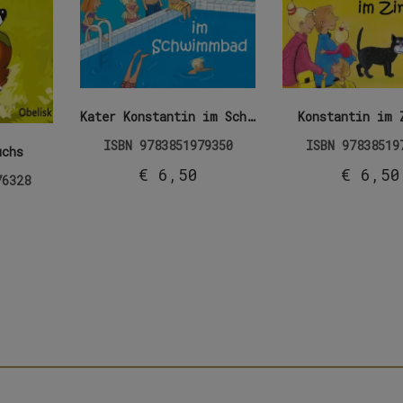
Kater Konstantin im Schwimmbad
Konstantin im 
ISBN
9783851979350
ISBN
97838519
uchs
€
6,50
€
6,50
76328