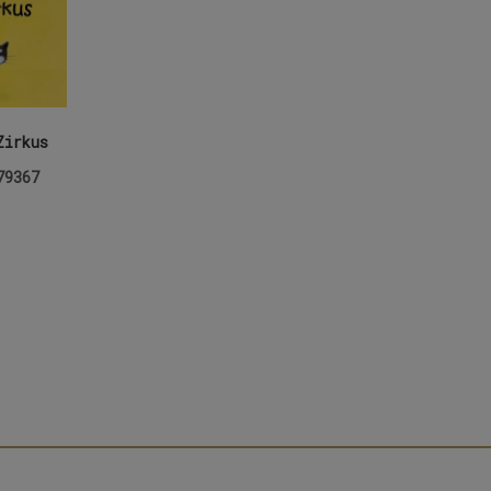
Zirkus
79367