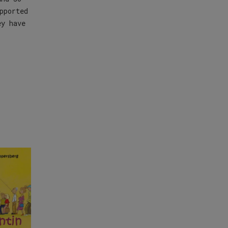
pported
ey have