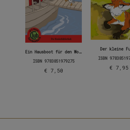
Der kleine F
Ein Hausboot für den Wolf
ISBN
97838519
ISBN
9783851979275
€
7,95
€
7,50