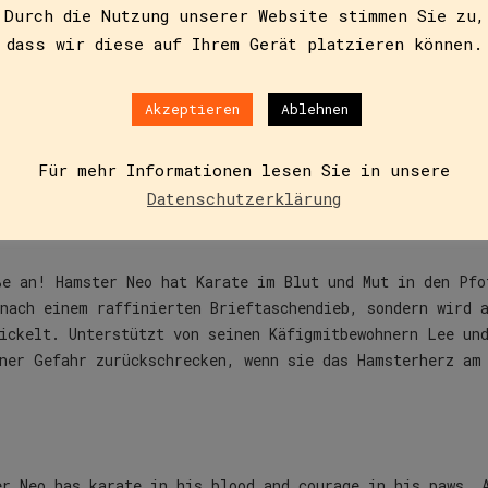
Durch die Nutzung unserer Website stimmen Sie zu,
dass wir diese auf Ihrem Gerät platzieren können.
Zusätzliche Informationen
Akzeptieren
Ablehnen
Für mehr Informationen lesen Sie in unsere
Datenschutzerklärung
ße an! Hamster Neo hat Karate im Blut und Mut in den Pfo
 nach einem raffinierten Brieftaschendieb, sondern wird 
ickelt. Unterstützt von seinen Käfigmitbewohnern Lee un
iner Gefahr zurückschrecken, wenn sie das Hamsterherz am
er Neo has karate in his blood and courage in his paws. 