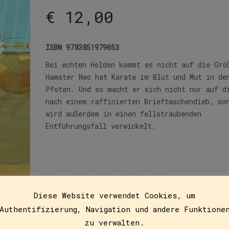
€
12,00
ISBN
9783851979053
Bei echten Helden kommt es nicht auf die Grö
Hamster Neo hat Karate im Blut und Mut in de
Pfoten. Und so macht er sich nicht nur auf d
nach einem raffinierten Brieftaschendieb, so
wird außerdem in einen fellsträubenden
Entführungsfall verwickelt.
Diese Website verwendet Cookies, um
Authentifizierung, Navigation und andere Funktione
zu verwalten.