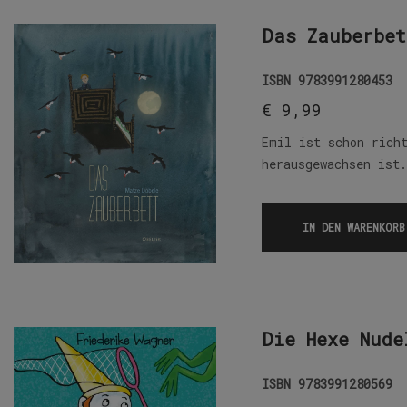
Das Zauberbet
ISBN
9783991280453
€
9,99
Emil ist schon rich
herausgewachsen ist
IN DEN WARENKORB
Die Hexe Nude
ISBN
9783991280569