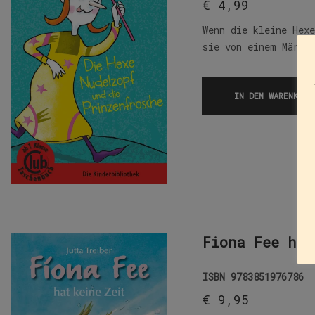
€
4,99
Wenn die kleine Hex
sie von einem Märch
IN DEN WARENKORB
Fiona Fee hat
ISBN
9783851976786
€
9,95