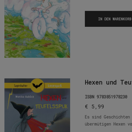
IN DEN WARENKORB
Hexen und Teu
ISBN
9783851978230
€
5,99
Es sind Geschichten
übermütigen Hexen v