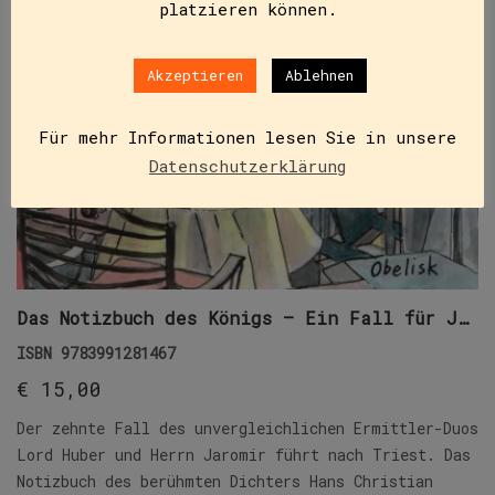
platzieren können.
Akzeptieren
Ablehnen
Für mehr Informationen lesen Sie in unsere
Datenschutzerklärung
Das Notizbuch des Königs – Ein Fall für Jaromir
ISBN
9783991281467
€
15,00
Der zehnte Fall des unvergleichlichen Ermittler-Duos
Lord Huber und Herrn Jaromir führt nach Triest. Das
Notizbuch des berühmten Dichters Hans Christian