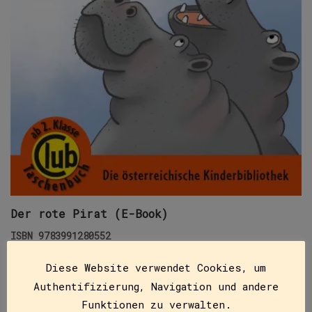
Der rote Pirat (E-Book)
ISBN
9783991280552
€
4,99
Diese Website verwendet Cookies, um
In seinem Buch „Der rote Pirat“ erzählt Heinz
Authentifizierung, Navigation und andere
Janisch fünf wundersame Geschichten, in denen alles
Funktionen zu verwalten.