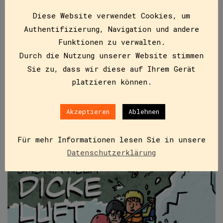
Lola reicht´s (E-Book)
Diese Website verwendet Cookies, um
ISBN
9783991280316
Authentifizierung, Navigation und andere
€
9,99
Funktionen zu verwalten.
Durch die Nutzung unserer Website stimmen
Lola macht es wütend, wenn ihr Bruder Max sie
Sie zu, dass wir diese auf Ihrem Gerät
„Zwerg“ nennt oder „Pummelchen“ und sie an den
platzieren können.
Zöpfen zieht. Mama kriegt oft gar nicht mit,…
Akzeptieren
Ablehnen
IN DEN WARENKORB
Für mehr Informationen lesen Sie in unsere
Datenschutzerklärung