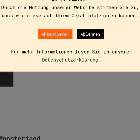
Durch die Nutzung unserer Website stimmen Sie zu,
mercamp
dass wir diese auf Ihrem Gerät platzieren können.
Akzeptieren
Ablehnen
r am Lagerfeuer, Gorillasuche und Spuren-lesen im Wald, 
Für mehr Informationen lesen Sie in unsere
sten Sommercamp seines Lebens erlebt Max Kallinger, gen
Datenschutzerklärung
Monsterjagd