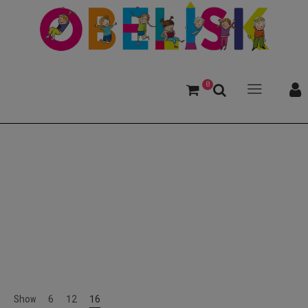
0
Ab 4. Schulstufe
Show
6
12
16