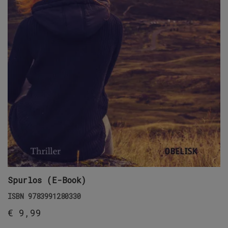
Spurlos (E-Book)
ISBN
9783991280330
€
9,99