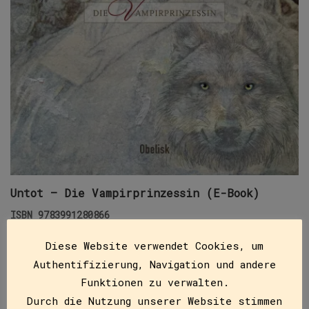
Untot – Die Vampirprinzessin (E-Book)
ISBN
9783991280866
€
11,99
Diese Website verwendet Cookies, um
Dass Jan beim Casting zu einem Vampirfilm
Authentifizierung, Navigation und andere
angenommen wurde, findet er echt cool. Die
Funktionen zu verwalten.
Dreharbeiten finden auf Schloss Krumau in Böhmen
Durch die Nutzung unserer Website stimmen