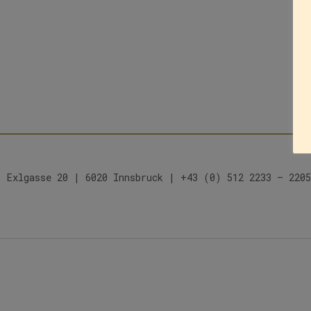
Exlgasse 20 | 6020 Innsbruck | +43 (0) 512 2233 – 2205